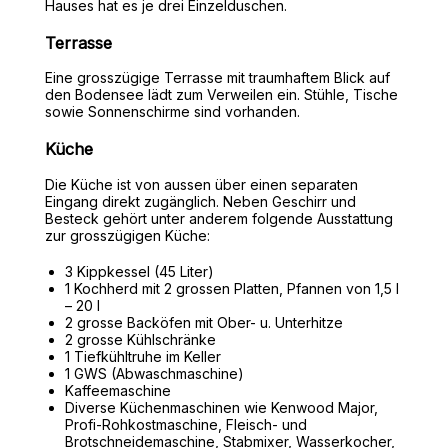
Hauses hat es je drei Einzelduschen.
Terrasse
Eine grosszügige Terrasse mit traumhaftem Blick auf
den Bodensee lädt zum Verweilen ein. Stühle, Tische
sowie Sonnenschirme sind vorhanden.
Küche
Die Küche ist von aussen über einen separaten
Eingang direkt zugänglich. Neben Geschirr und
Besteck gehört unter anderem folgende Ausstattung
zur grosszügigen Küche:
3 Kippkessel (45 Liter)
1 Kochherd mit 2 grossen Platten, Pfannen von 1,5 l
– 20 l
2 grosse Backöfen mit Ober- u. Unterhitze
2 grosse Kühlschränke
1 Tiefkühltruhe im Keller
1 GWS (Abwaschmaschine)
Kaffeemaschine
Diverse Küchenmaschinen wie Kenwood Major,
Profi-Rohkostmaschine, Fleisch- und
Brotschneidemaschine, Stabmixer, Wasserkocher,